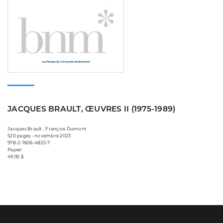
JACQUES BRAULT, ŒUVRES II (1975-1989)
Jacques Brault , François Dumont
520 pages • novembre 2023
978-2-7606-4835-7
Papier
49,95 $