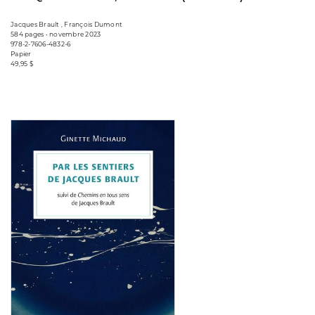
Jacques Brault , François Dumont
584 pages • novembre 2023
978-2-7606-4832-6
Papier
49,95 $
Consulter