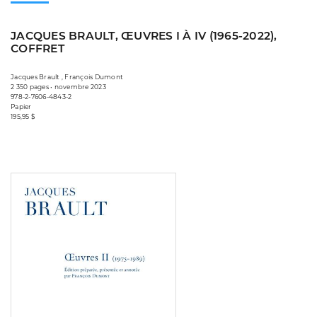
JACQUES BRAULT, ŒUVRES I À IV (1965-2022),
COFFRET
Jacques Brault , François Dumont
2 350 pages • novembre 2023
978-2-7606-4843-2
Papier
195,95 $
Consulter