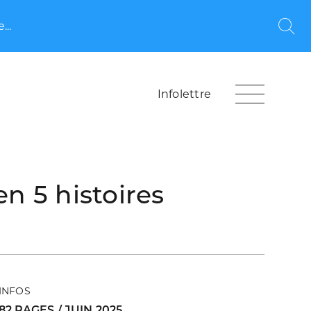
...
Rec
Infolettre
 5 histoires
INFOS
82 PAGES / JUIN 2025