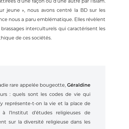
ttirées d’une façon ou
d’une autre par l'islam.
ur jeune », nous
avons centré la BD sur les
ence nous a
paru emblématique. Elles révèlent
s
brassages interculturels qui caractérisent
les
thique de ces sociétés.
adie
rare appelée bougeotte,
Géraldine
leurs : quels sont
les codes de vie qui
y représente-t-on la
vie et la place de
à l’Institut d’études religieuses
de
tent
sur la diversité religieuse dans les