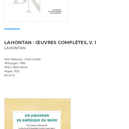
LAHONTAN : ŒUVRES COMPLÈTES, V. 1
LAHONTAN
Alain Beaulieu , Réal Ouellet
786 pages • 1990
978-2-7606-1516-8
Papier, PDF
80,00 $
Consulter