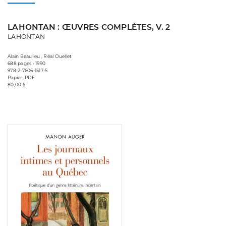
LAHONTAN : ŒUVRES COMPLÈTES, V. 2
LAHONTAN
Alain Beaulieu , Réal Ouellet
688 pages • 1990
978-2-7606-1517-5
Papier, PDF
80,00 $
Consulter