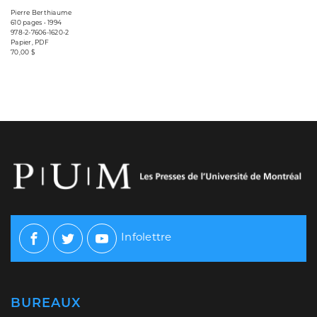
Pierre Berthiaume
610 pages • 1994
978-2-7606-1620-2
Papier, PDF
70,00 $
Infolettre
Facebook
Twitter
Youtube
BUREAUX