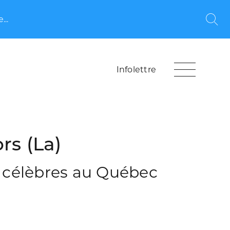
...
Rec
Infolettre
s (La)
s célèbres au Québec