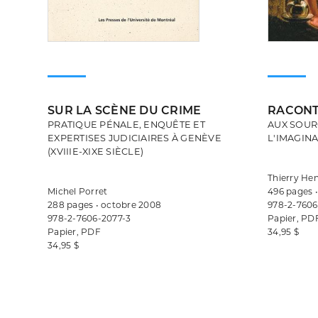
SUR LA SCÈNE DU CRIME
RACONT
PRATIQUE PÉNALE, ENQUÊTE ET
AUX SOUR
EXPERTISES JUDICIAIRES À GENÈVE
L'IMAGIN
(XVIIIE-XIXE SIÈCLE)
Thierry He
Michel Porret
496 pages 
288 pages • octobre 2008
978-2-7606
978-2-7606-2077-3
Papier, PD
Papier, PDF
34,95 $
34,95 $