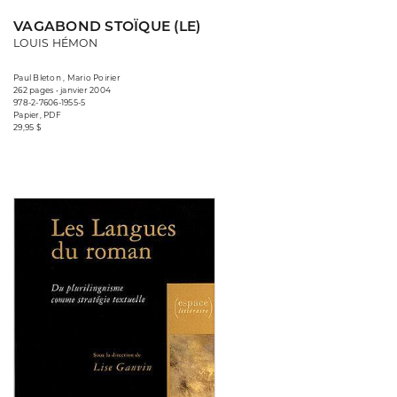
VAGABOND STOÏQUE (LE)
LOUIS HÉMON
Paul Bleton , Mario Poirier
262 pages • janvier 2004
978-2-7606-1955-5
Papier, PDF
29,95 $
Consulter