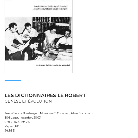
LES DICTIONNAIRES LE ROBERT
GENÈSE ET ÉVOLUTION
Jean-Claude Boulanger , Monique C. Cormier , Aline Francoeur
306 pages • octobre 2003
978-2-7606-1942-5
Papier, PDF
24,95 $