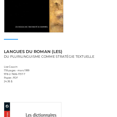
LANGUES DU ROMAN (LES)
DU PLURILINGUISME COMME STRATÉGIE TEXTUELLE
Lise Gauvin
178 pages • mars 1999
978-2-7606-1737-7
Papier, PDF
24,95 $
Consulter