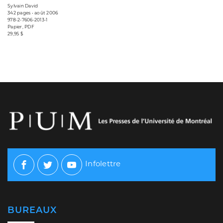
Sylvain David
342 pages • août 2006
978-2-7606-2013-1
Papier, PDF
29,95 $
Infolettre
Facebook
Twitter
Youtube
BUREAUX