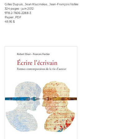
Gilles Dupuis , Jean Klucinskas , Jean-François Vallée
324 pages • juin 2012
978-2-7606-2288-3
Papier, PDF
49,95 $
Consulter