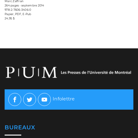
Marc Zaffran
264 pages • septembre 2014
978-2-7606-3406-0
Papier, PDF, E-Pub
24,95 $
Infolettre
Facebook
Twitter
Youtube
BUREAUX