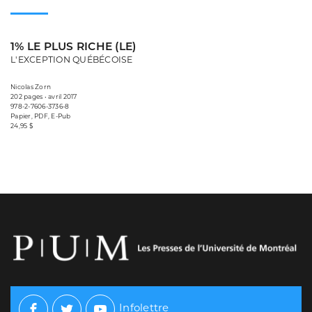
1% LE PLUS RICHE (LE)
L'EXCEPTION QUÉBÉCOISE
Nicolas Zorn
202 pages • avril 2017
978-2-7606-3736-8
Papier, PDF, E-Pub
24,95 $
Infolettre