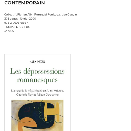
CONTEMPORAIN
Collectif , Florian Alix , Romuald Fonkoua , Lise Gauvin
376 pages • février 2020
978-2-7606-4159-4
Papier, PDF, E-Pub
34,95 $
Consulter