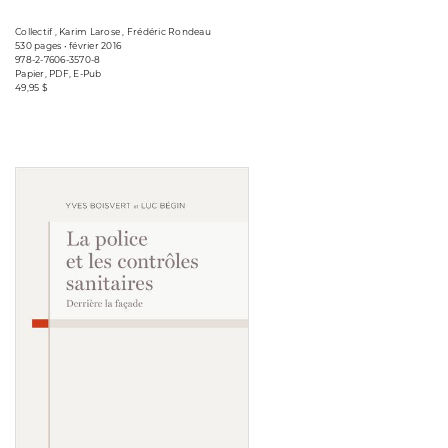
Collectif , Karim Larose , Frédéric Rondeau
530 pages • février 2016
978-2-7606-3570-8
Papier, PDF, E-Pub
49,95 $
Consulter