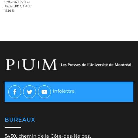
978-2-7606-5533-1
Papier, PDF, E-Pub
12,95 $
Infolettre
Facebook
Twitter
Youtube
BUREAUX
5450, chemin de la Côte-des-Neiges,