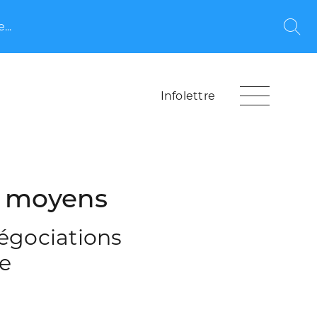
...
Rec
Infolettre
s moyens
égociations
le