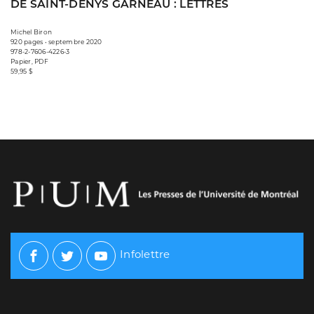
DE SAINT-DENYS GARNEAU : LETTRES
Michel Biron
920 pages • septembre 2020
978-2-7606-4226-3
Papier, PDF
59,95 $
Infolettre
Facebook
Twitter
Youtube