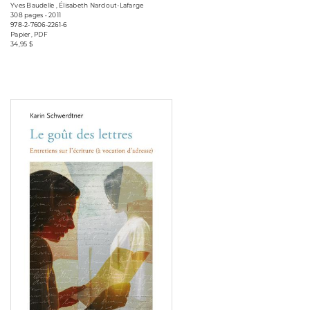
Yves Baudelle , Élisabeth Nardout-Lafarge
308 pages • 2011
978-2-7606-2261-6
Papier, PDF
34,95 $
Consulter