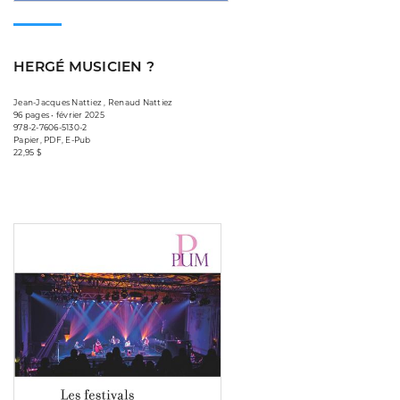
HERGÉ MUSICIEN ?
Jean-Jacques Nattiez , Renaud Nattiez
96 pages • février 2025
978-2-7606-5130-2
Papier, PDF, E-Pub
22,95 $
Consulter