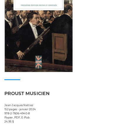
PROUST MUSICIEN
Jean-Jacques Nattiez
152 pages • janvier 2024
978-2-7606-4940-8
Papier, PDF, E-Pub
24,95 $