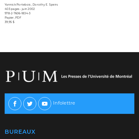
Yannick Portebois , Dorothy E. Speirs
403 pages • juin 2002
978-2-7606-1834-3
Papier, PDF
39,95 $
Infolettre
Facebook
Twitter
Youtube
BUREAUX