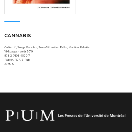
CANNABIS
Collectif , Serge Brochu , Jean-Sébastien Fallu , Marilou Pelletier
186 pages • août 2019
978-2-7606-4020-7
Papier, PDF, E-Pub
29,95 $