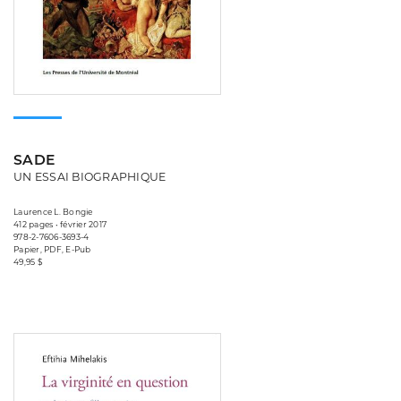
SADE
UN ESSAI BIOGRAPHIQUE
Laurence L. Bongie
412 pages • février 2017
978-2-7606-3693-4
Papier, PDF, E-Pub
49,95 $
Consulter