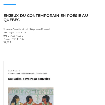
ENJEUX DU CONTEMPORAIN EN POÉSIE AU
QUÉBEC
Joséane Beaulieu-April , Stéphanie Roussel
336 pages • mai 2022
978-2-7606-4559-2
Papier, PDF, E-Pub
34,95 $
Consulter