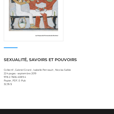
SEXUALITÉ, SAVOIRS ET POUVOIRS
Collectif , Gabriel Girard , Isabelle Perreault , Nicolas Sallée
224 pages • septembre 2019
978-2-7606-4089-4
Papier, PDF, E-Pub
32,95 $