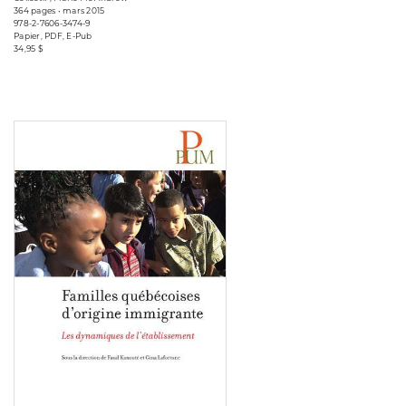
364 pages • mars 2015
978-2-7606-3474-9
Papier, PDF, E-Pub
34,95 $
Consulter