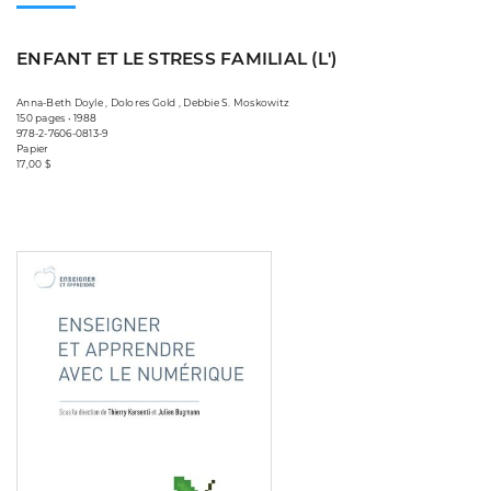
ENFANT ET LE STRESS FAMILIAL (L')
Anna-Beth Doyle , Dolores Gold , Debbie S. Moskowitz
150 pages • 1988
978-2-7606-0813-9
Papier
17,00 $
Consulter