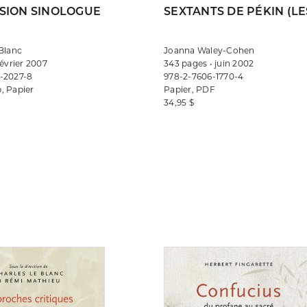
SION SINOLOGUE
SEXTANTS DE PÉKIN (LE
Blanc
Joanna Waley-Cohen
février 2007
343 pages • juin 2002
-2027-8
978-2-7606-1770-4
, Papier
Papier, PDF
34,95 $
Consulter