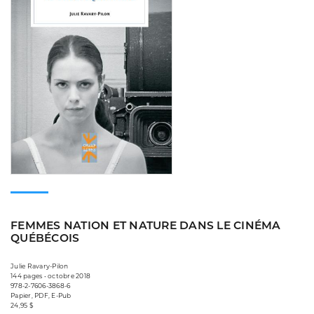
FEMMES NATION ET NATURE DANS LE CINÉMA
QUÉBÉCOIS
Julie Ravary-Pilon
144 pages • octobre 2018
978-2-7606-3868-6
Papier, PDF, E-Pub
24,95 $