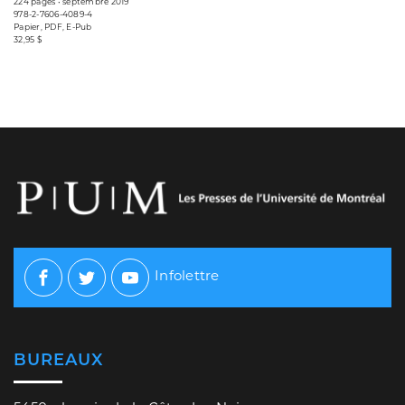
224 pages • septembre 2019
978-2-7606-4089-4
Papier, PDF, E-Pub
32,95 $
Infolettre
Facebook
Twitter
Youtube
BUREAUX