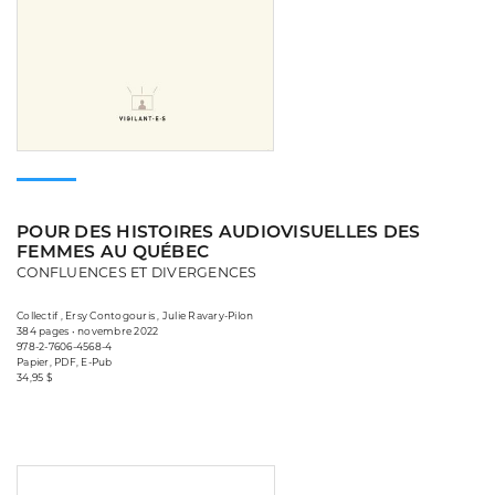
POUR DES HISTOIRES AUDIOVISUELLES DES
FEMMES AU QUÉBEC
CONFLUENCES ET DIVERGENCES
Collectif , Ersy Contogouris , Julie Ravary-Pilon
384 pages • novembre 2022
978-2-7606-4568-4
Papier, PDF, E-Pub
34,95 $
Consulter