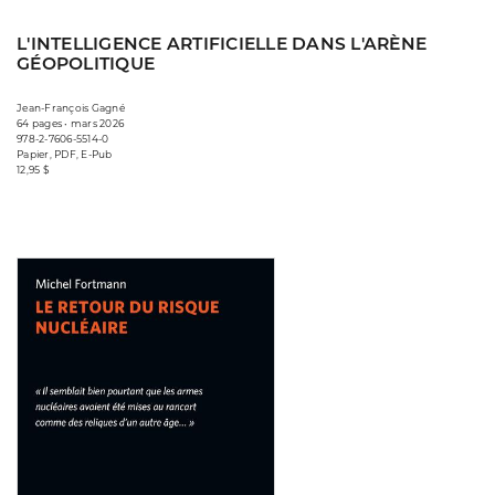
L'INTELLIGENCE ARTIFICIELLE DANS L'ARÈNE
GÉOPOLITIQUE
Jean-François Gagné
64 pages • mars 2026
978-2-7606-5514-0
Papier, PDF, E-Pub
12,95 $
Consulter