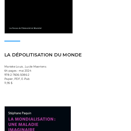
LA DÉPOLITISATION DU MONDE
Marieke Louis , Lucile Maertens
64 pages • mai 2024
978-2-7606-5086-2
Papier, PDF, E-Pub
11,95 $
Consulter