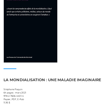
LA MONDIALISATION : UNE MALADIE IMAGINAIRE
Stéphane Paquin
64 pages • mars 2021
978-2-7606-4401-4
Papier, PDF, E-Pub
11,95 $