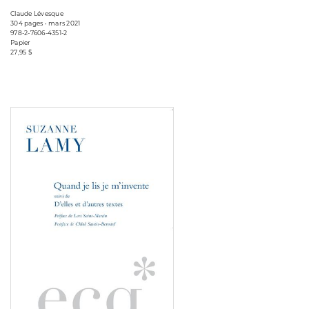
Claude Lévesque
304 pages • mars 2021
978-2-7606-4351-2
Papier
27,95 $
Consulter