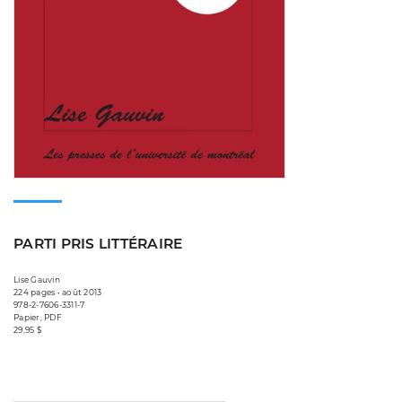
PARTI PRIS LITTÉRAIRE
Lise Gauvin
224 pages • août 2013
978-2-7606-3311-7
Papier, PDF
29,95 $