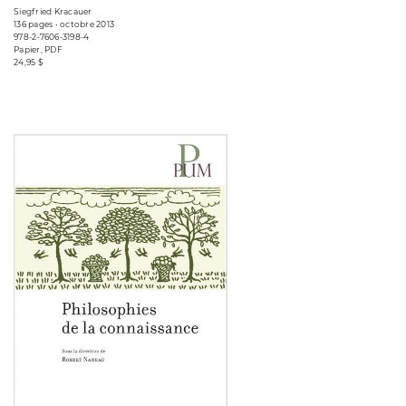
Siegfried Kracauer
136 pages • octobre 2013
978-2-7606-3198-4
Papier, PDF
24,95 $
Consulter