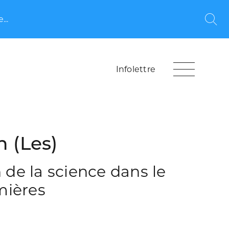
...
Rec
Infolettre
n (Les)
 de la science dans le
mières