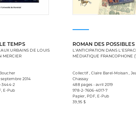
 LE TEMPS
ROMAN DES POSSIBLES 
EAUX URBAINS DE LOUIS
L'ANTICIPATION DANS L'ESPAC
N MERCIER
MÉDIATIQUE FRANCOPHONE (1
 Boucher
Collectif , Claire Barel-Moisan , J
• septembre 2014
Chassay
-3444-2
488 pages • avril 2019
F, E-Pub
978-2-7606-4017-7
Papier, PDF, E-Pub
39,95 $