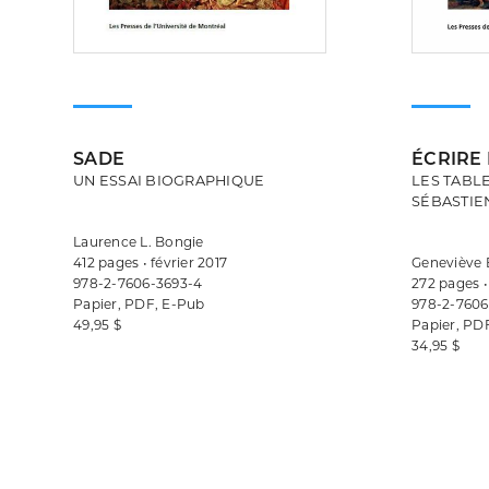
SADE
ÉCRIRE
UN ESSAI BIOGRAPHIQUE
LES TABL
SÉBASTIE
Laurence L. Bongie
412 pages • février 2017
Geneviève
978-2-7606-3693-4
272 pages 
Papier, PDF, E-Pub
978-2-7606
49,95 $
Papier, PD
34,95 $