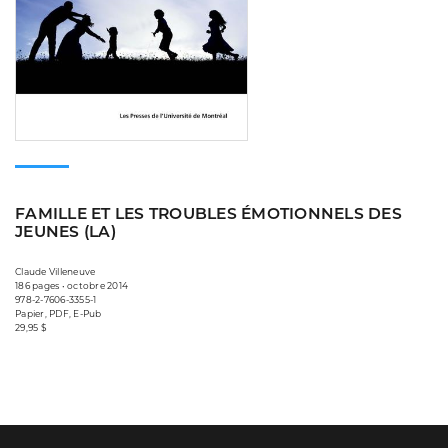
FAMILLE ET LES TROUBLES ÉMOTIONNELS DES
JEUNES (LA)
Claude Villeneuve
186 pages • octobre 2014
978-2-7606-3355-1
Papier, PDF, E-Pub
29,95 $