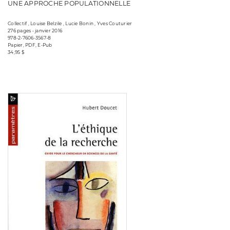
UNE APPROCHE POPULATIONNELLE
Collectif , Louise Belzile , Lucie Bonin , Yves Couturier
276 pages • janvier 2016
978-2-7606-3567-8
Papier, PDF, E-Pub
34,95 $
Consulter