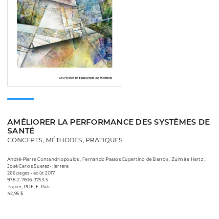
AMÉLIORER LA PERFORMANCE DES SYSTÈMES DE
SANTÉ
CONCEPTS, MÉTHODES, PRATIQUES
André-Pierre Contandriopoulos , Fernando Passos Cupertino de Barros , Zulmira Hartz ,
José Carlos Suarez-Herrera
266 pages • août 2017
978-2-7606-3753-5
Papier, PDF, E-Pub
42,95 $