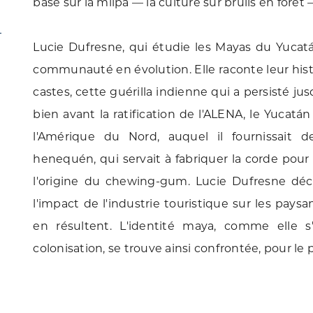
basé sur la milpa — la culture sur brûlis en forêt
Lucie Dufresne, qui étudie les Mayas du Yucatán
communauté en évolution. Elle raconte leur hist
castes, cette guérilla indienne qui a persisté ju
bien avant la ratification de l'ALENA, le Yucatá
l'Amérique du Nord, auquel il fournissait 
henequén, qui servait à fabriquer la corde pour 
l'origine du chewing-gum. Lucie Dufresne décrit
l'impact de l'industrie touristique sur les paysa
en résultent. L'identité maya, comme elle 
colonisation, se trouve ainsi confrontée, pour le p