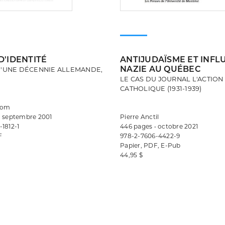
D'IDENTITÉ
ANTIJUDAÏSME ET INFL
NAZIE AU QUÉBEC
D'UNE DÉCENNIE ALLEMANDE,
LE CAS DU JOURNAL L'ACTION
CATHOLIQUE (1931-1939)
oom
• septembre 2001
Pierre Anctil
1812-1
446 pages • octobre 2021
F
978-2-7606-4422-9
Papier, PDF, E-Pub
44,95 $