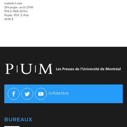
Isabelle Gusse
294 pages • août 2006
978-2-7606-2019-3
Papier, PDF, E-Pub
29,95 $
Infolettre
Facebook
Twitter
Youtube
BUREAUX