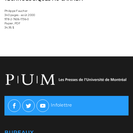
Philippe Faucher
340 pages • août 2000
978-2-7606-1736-0
Papier, PDF
34,95 $
Infolettre
Facebook
Twitter
Youtube
BUREAUX