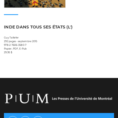
INDE DANS TOUS SES ÉTATS (L')
Guy Taillefer
292 pages • septembre 2015
978-2-7606-3580-7
Papier, PDF, E-Pub
29,95 $