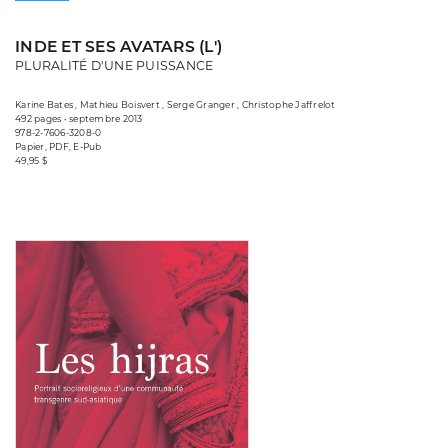
INDE ET SES AVATARS (L')
PLURALITÉ D'UNE PUISSANCE
Karine Bates , Mathieu Boisvert , Serge Granger , Christophe Jaffrelot
492 pages • septembre 2013
978-2-7606-3208-0
Papier, PDF, E-Pub
49,95 $
Consulter