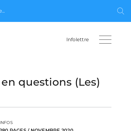
...
Rec
Infolettre
 en questions (Les)
INFOS
280 PAGES / NOVEMBRE 2020