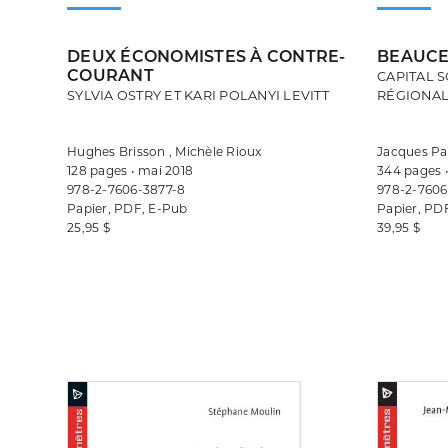
DEUX ÉCONOMISTES À CONTRE-
BEAUCE 
COURANT
CAPITAL S
SYLVIA OSTRY ET KARI POLANYI LEVITT
RÉGIONA
Hughes Brisson , Michèle Rioux
Jacques Pa
128 pages • mai 2018
344 pages 
978-2-7606-3877-8
978-2-7606
Papier, PDF, E-Pub
Papier, PD
25,95 $
39,95 $
Consulter