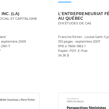
INC. (LA)
L'ENTREPRENEURIAT F
AU QUÉBEC
OCIAL ET CAPITALISME
L
DIX ÉTUDES DE CAS
lard
Francine Richer , Louise Saint-Cy
• septembre 2009
310 pages • septembre 2007
-2181-7
978-2-7606-1982-1
F
Papier, PDF, E-Pub
34,95 $
Consulter