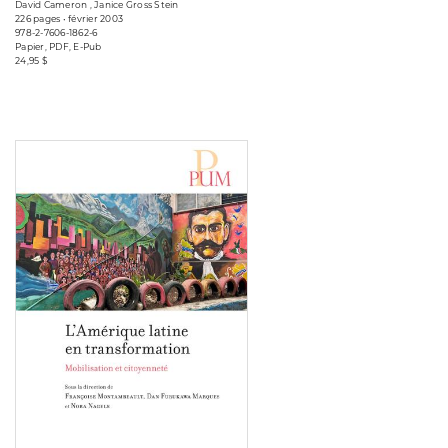
David Cameron , Janice Gross Stein
226 pages • février 2003
978-2-7606-1862-6
Papier, PDF, E-Pub
24,95 $
Consulter