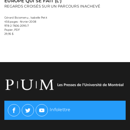
EUROPE QUI SE FAIT (L')
REGARDS CROISÉS SUR UN PARCOURS INACHEVÉ
Gérard Boismenu , Isabelle Petit
456 pages • février 2008
978-2-7606-2095-7
Papier, PDF
29,95 $
Infolettre
Facebook
Twitter
Youtube