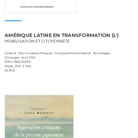
AMÉRIQUE LATINE EN TRANSFORMATION (L')
MOBILISATION ET CITOYENNETÉ
Collectif , Dan Furukawa Marques , Françoise Montambeault , Nora Nagels
224 pages • août 2024
978-2-7606-5029-9
Papier, PDF, E-Pub
34,95 $
Consulter