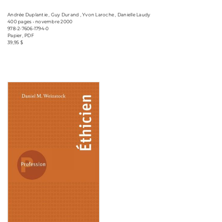
Andrée Duplantie , Guy Durand , Yvon Laroche , Danielle Laudy
400 pages • novembre 2000
978-2-7606-1794-0
Papier, PDF
39,95 $
Consulter