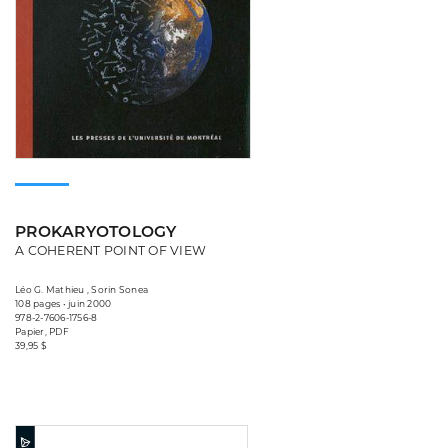
PROKARYOTOLOGY
A COHERENT POINT OF VIEW
Léo G. Mathieu , Sorin Sonea
108 pages • juin 2000
978-2-7606-1756-8
Papier, PDF
39,95 $
Consulter