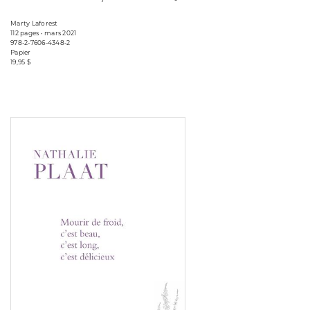
Marty Laforest
112 pages • mars 2021
978-2-7606-4348-2
Papier
19,95 $
Consulter