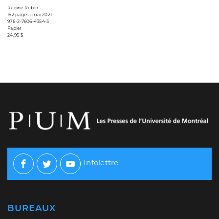
Régine Robin
192 pages • mai 2021
978-2-7606-4354-3
Papier
24,95 $
Infolettre
Facebook
Twitter
Youtube
BUREAUX