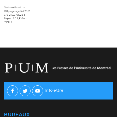
Corinne Gendron
120 pages • juillet 2012
978-2-553-01623-3
Papier, PDF, E-Pub
39,95 $
Infolettre
Facebook
Twitter
Youtube
BUREAUX