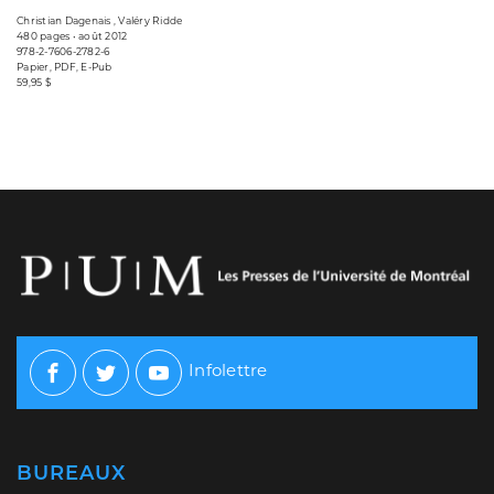
Christian Dagenais , Valéry Ridde
480 pages • août 2012
978-2-7606-2782-6
Papier, PDF, E-Pub
59,95 $
Infolettre
Facebook
Twitter
Youtube
BUREAUX