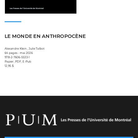
LE MONDE EN ANTHROPOCÈNE
Alexandre Klein , Julie Talbot
64 pages • mai 2026
978-2-7606-5533-1
Papier, PDF, E-Pub
12,95 $