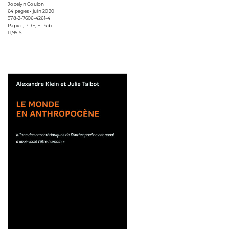
Jocelyn Coulon
64 pages • juin 2020
978-2-7606-4261-4
Papier, PDF, E-Pub
11,95 $
Consulter