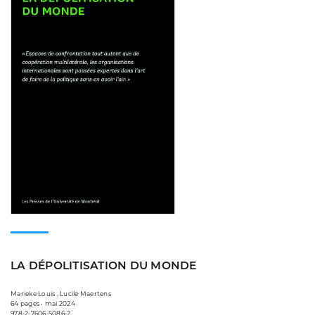
LA DÉPOLITISATION DU MONDE
Marieke Louis , Lucile Maertens
64 pages • mai 2024
978-2-7606-5086-2