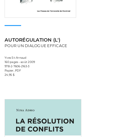
AUTORÉGULATION (L')
POUR UN DIALOGUE EFFICACE
Yves St-Arnaud
160 pages • août 2009
978-2-7606-2163-3
Papier, PDF
24,95 $
Consulter