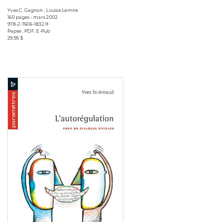
Yves C. Gagnon , Louise Lemire
160 pages • mars 2002
978-2-7606-1832-9
Papier, PDF, E-Pub
29,95 $
Consulter