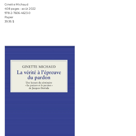
Ginette Michaud
408 pages • août 2022
978-2-7606-4623-0
Papier
39,95 $
Consulter