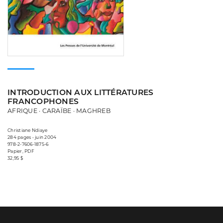
INTRODUCTION AUX LITTÉRATURES
FRANCOPHONES
AFRIQUE · CARAÏBE · MAGHREB
Christiane Ndiaye
284 pages • juin 2004
978-2-7606-1875-6
Papier, PDF
32,95 $