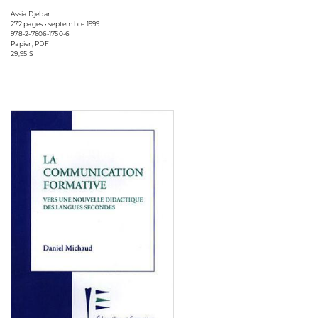
Assia Djebar
272 pages • septembre 1999
978-2-7606-1750-6
Papier, PDF
29,95 $
Consulter