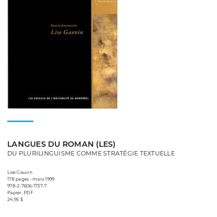
LANGUES DU ROMAN (LES)
DU PLURILINGUISME COMME STRATÉGIE TEXTUELLE
Lise Gauvin
178 pages • mars 1999
978-2-7606-1737-7
Papier, PDF
24,95 $