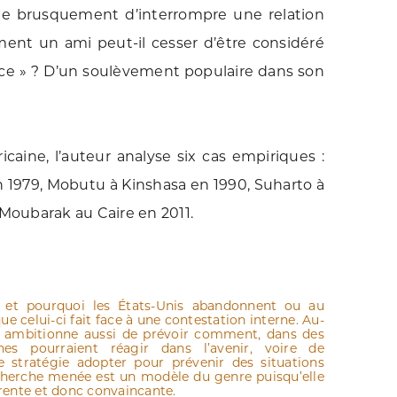
e brusquement d’interrompre une relation
mment un ami peut-il cesser d’être considéré
ce » ? D’un soulèvement populaire dans son
caine, l’auteur analyse six cas empiriques :
n 1979, Mobutu à Kinshasa en 1990, Suharto à
 Moubarak au Caire en 2011.
d et pourquoi les États-Unis abandonnent ou au
e celui-ci fait face à une contestation interne. Au-
teur ambitionne aussi de prévoir comment, dans des
ines pourraient réagir dans l’avenir, voire de
 stratégie adopter pour prévenir des situations
echerche menée est un modèle du genre puisqu’elle
hérente et donc convaincante.