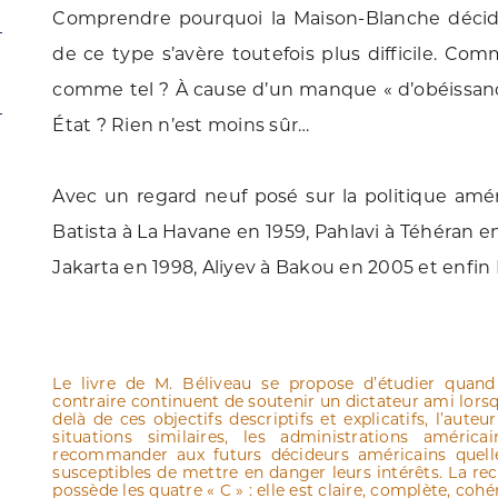
Comprendre pourquoi la Maison-Blanche décid
de ce type s’avère toutefois plus difficile. Co
comme tel ? À cause d’un manque « d’obéissan
État ? Rien n’est moins sûr…
Avec un regard neuf posé sur la politique améri
Batista à La Havane en 1959, Pahlavi à Téhéran e
Jakarta en 1998, Aliyev à Bakou en 2005 et enfin
Le livre de M. Béliveau se propose d’étudier quan
contraire continuent de soutenir un dictateur ami lorsqu
delà de ces objectifs descriptifs et explicatifs, l’au
situations similaires, les administrations américa
recommander aux futurs décideurs américains quelle
susceptibles de mettre en danger leurs intérêts. La r
possède les quatre « C » : elle est claire, complète, co