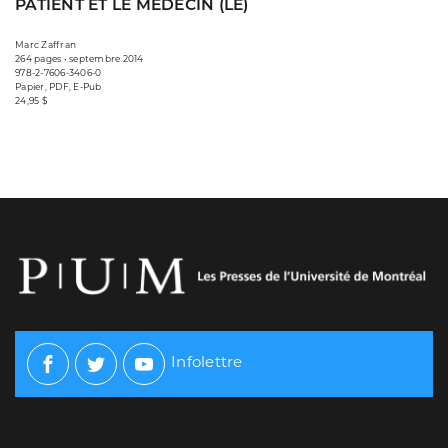
PATIENT ET LE MÉDECIN (LE)
Marc Zaffran
264 pages • septembre 2014
978-2-7606-3406-0
Papier, PDF, E-Pub
24,95 $
Infolettre
Facebook
Twitter
Youtube