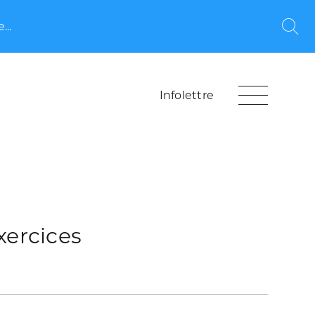
...
Rec
Infolettre
xercices