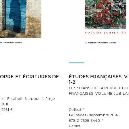
OPRE ET ÉCRITURES DE
ÉTUDES FRANÇAISES, V.
1-2
LES 50 ANS DE LA REVUE ÉTU
FRANÇAISES. VOLUME JUBILA
le , Élisabeth Nardout-Lafarge
 2011
-2261-6
Collectif
F
130 pages • septembre 2014
978-2-7606-3440-4
Papier