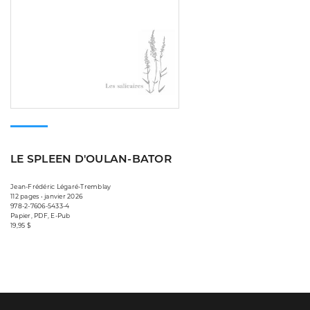
LE SPLEEN D'OULAN-BATOR
Jean-Frédéric Légaré-Tremblay
112 pages • janvier 2026
978-2-7606-5433-4
Papier, PDF, E-Pub
19,95 $