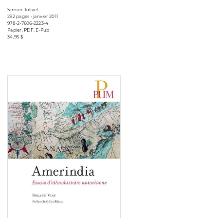
Simon Jolivet
292 pages • janvier 2011
978-2-7606-2223-4
Papier, PDF, E-Pub
34,95 $
Consulter